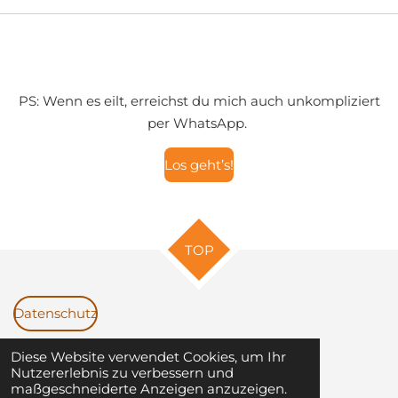
PS: Wenn es eilt, erreichst du mich auch unkompliziert
per WhatsApp.
Los geht’s!
TOP
Datenschutz
Diese Website verwendet Cookies, um Ihr
Impressum
Nutzererlebnis zu verbessern und
© 2023-2026
Fun-Divers-Lanzarote- René
maßgeschneiderte Anzeigen anzuzeigen.